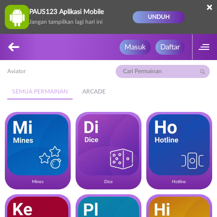
×
PAUS123 Aplikasi Mobile
UNDUH
Jangan tampilkan lagi hari ini
Masuk
Daftar
Aviator
SEMUA PERMAINAN
ARCADE
Mines
Dice
Hotline