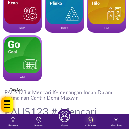
Keno
Plinko
Hilo
Goal
Tap Me !
PAUS123 # Mencari Kemenangan Indah Dalam
Permainan Cantik Demi Maxwin
PAUS123 # Mencari
Kemenangan Indah Dalam
Beranda
Promosi
Masuk
Hub. Kami
Akun Saya