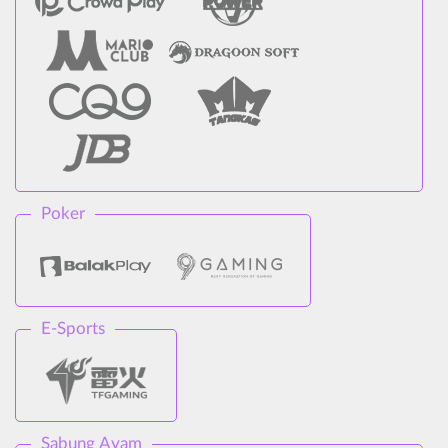
Poker
E-Sports
Sabung Ayam