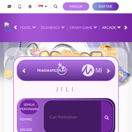
MASUK
DAFTAR
RACE
TOGEL
OLAHRAGA
CRASH GAME
ARCADE
PO
JILI
SEMUA
PERMAINAN
FISHING
ARCADE