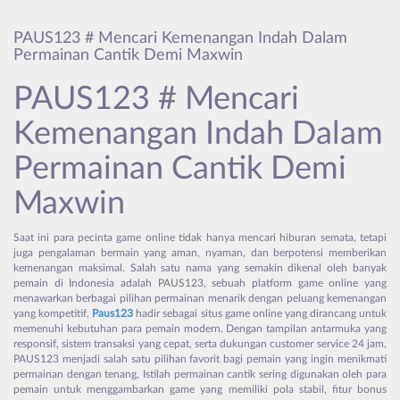
PAUS123 # Mencari Kemenangan Indah Dalam
Permainan Cantik Demi Maxwin
PAUS123 # Mencari
Kemenangan Indah Dalam
Permainan Cantik Demi
Maxwin
Saat ini para pecinta game online tidak hanya mencari hiburan semata, tetapi
juga pengalaman bermain yang aman, nyaman, dan berpotensi memberikan
kemenangan maksimal. Salah satu nama yang semakin dikenal oleh banyak
pemain di Indonesia adalah PAUS123, sebuah platform game online yang
menawarkan berbagai pilihan permainan menarik dengan peluang kemenangan
yang kompetitif,
Paus123
hadir sebagai situs game online yang dirancang untuk
memenuhi kebutuhan para pemain modern. Dengan tampilan antarmuka yang
responsif, sistem transaksi yang cepat, serta dukungan customer service 24 jam,
PAUS123 menjadi salah satu pilihan favorit bagi pemain yang ingin menikmati
permainan dengan tenang, Istilah permainan cantik sering digunakan oleh para
pemain untuk menggambarkan game yang memiliki pola stabil, fitur bonus