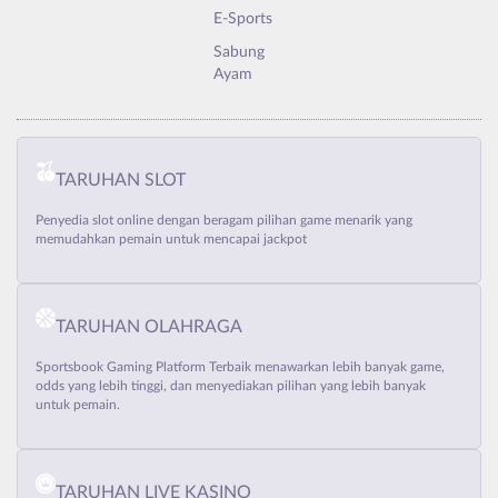
E-Sports
Sabung
Ayam
TARUHAN SLOT
Penyedia slot online dengan beragam pilihan game menarik yang
memudahkan pemain untuk mencapai jackpot
TARUHAN OLAHRAGA
Sportsbook Gaming Platform Terbaik menawarkan lebih banyak game,
odds yang lebih tinggi, dan menyediakan pilihan yang lebih banyak
untuk pemain.
TARUHAN LIVE KASINO