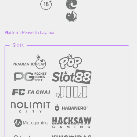
Platform Penyedia Layanan
Slots