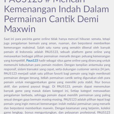
Kemenangan Indah Dalam
Permainan Cantik Demi
Maxwin
Saat ini para pecinta game online tidak hanya mencari hiburan semata, tetapi
juga pengalaman bermain yang aman, nyaman, dan berpotensi memberikan
kemenangan maksimal. Salah satu nama yang semakin dikenal oleh banyak
pemain di Indonesia adalah PAUS123, sebuah platform game online yang
menawarkan berbagai pilihan permainan menarik dengan peluang kemenangan
yang kompetitif,
Paus123
hadir sebagai situs game online yang dirancang untuk
memenuhi kebutuhan para pemain modern. Dengan tampilan antarmuka yang
responsif, sistem transaksi yang cepat, serta dukungan customer service 24 jam,
PAUS123 menjadi salah satu pilihan favorit bagi pemain yang ingin menikmati
permainan dengan tenang, Istilah permainan cantik sering digunakan oleh para
pemain untuk menggambarkan game yang memiliki pola stabil, fitur bonus
aktif, dan potensi payout tinggi. Di PAUS123, pemain dapat menemukan
banyak game yang masuk dalam kategori ini, Setiap kategori menawarkan
pengalaman berbeda, sehingga pemain dapat memilih permainan yang paling
sesuai dengan gaya bermain masing-masing, PAUS123 adalah pilihan tepat bagi
pemain yang ingin mencari kemenangan indah melalui permainan yang menarik
dan berpotensi memberikan maxwin. Dengan keamanan yang terjamin, koleksi
game lengkap, bonus menguntungkan, dan pelayanan profesional, PAUS123