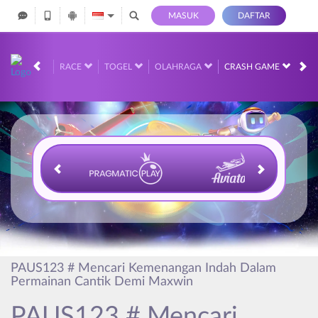
MASUK
DAFTAR
VE CASINO
RACE
TOGEL
OLAHRAGA
CRASH GAME
AR
PAUS123 # Mencari Kemenangan Indah Dalam
Permainan Cantik Demi Maxwin
PAUS123 # Mencari