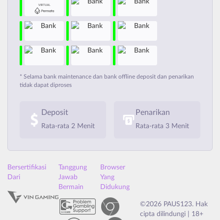
* Selama bank maintenance dan bank offline deposit dan penarikan
tidak dapat diproses
Deposit
Penarikan
Rata-rata 2 Menit
Rata-rata 3 Menit
Bersertifikasi
Tanggung
Browser
Dari
Jawab
Yang
Bermain
Didukung
©2026 PAUS123. Hak
cipta dilindungi | 18+