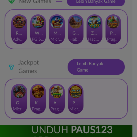
New Games
Lebih Banyak Game
Rhapsody of Muertos
Wings of Iguazu
Mighty Panda
Glory Of Rome
Ze Zeus
Pandemic Rising
AdvantPlay
PG Soft
MicroGaming
Habanero
Hacksaw
Pragmatic Play
Jackpot
Lebih Banyak
Game
Games
Orphan Organ
King Of Spears
Anaconda Gold
9 Masks of Fire™ HyperSpins™
MicroGaming
Pragmatic Play
Pragmatic Play
MicroGaming
UNDUH
PAUS123