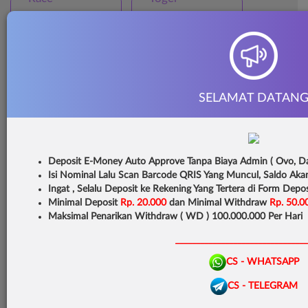
Olahraga
SELAMAT DATAN
Deposit E-Money Auto Approve Tanpa Biaya Admin ( Ovo, Da
Isi Nominal Lalu Scan Barcode QRIS Yang Muncul, Saldo A
Ingat , Selalu Deposit ke Rekening Yang Tertera di Form Depos
Minimal Deposit
Rp. 20.000
dan Minimal Withdraw
Rp. 50.0
Maksimal Penarikan Withdraw ( WD ) 100.000.000 Per Hari
________________________________
CS - WHATSAPP
CS - TELEGRAM
Crash Game