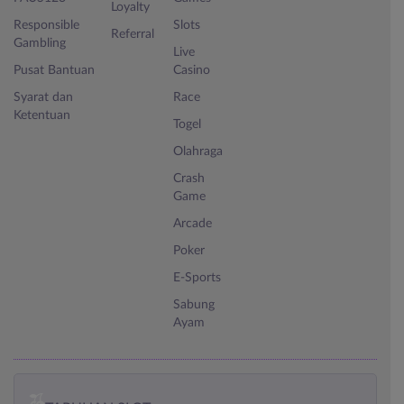
Loyalty
Responsible
Slots
Referral
Gambling
Live
Pusat Bantuan
Casino
Syarat dan
Race
Ketentuan
Togel
Olahraga
Crash
Game
Arcade
Poker
E-Sports
Sabung
Ayam