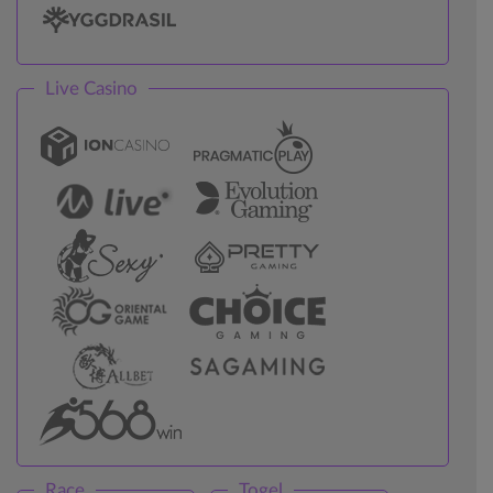
Live Casino
Race
Togel