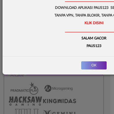
________________________________
DOWNLOAD APLIKASI PAUS123 SE
TANPA VPN, TANPA BLOKIR, TANP
KLIK DISINI
________________________________
SALAM GACOR
PAUS123
OK
Arcade