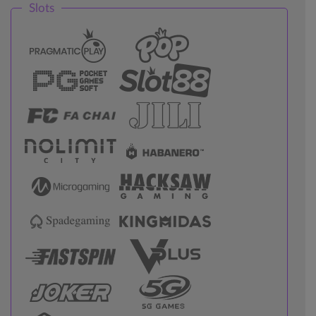
Slots