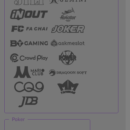
Poker