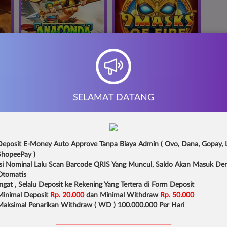
Anaconda Gold
9 Masks of Fire™ HyperSpins™
Pragmatic Play
MicroGaming
SELAMAT DATANG
Deposit E-Money Auto Approve Tanpa Biaya Admin ( Ovo, Dana, Gopay, L
ShopeePay )
Isi Nominal Lalu Scan Barcode QRIS Yang Muncul, Saldo Akan Masuk De
Otomatis
Ingat , Selalu Deposit ke Rekening Yang Tertera di Form Deposit
Minimal Deposit
Rp. 20.000
dan Minimal Withdraw
Rp. 50.000
Maksimal Penarikan Withdraw ( WD ) 100.000.000 Per Hari
______________________________________