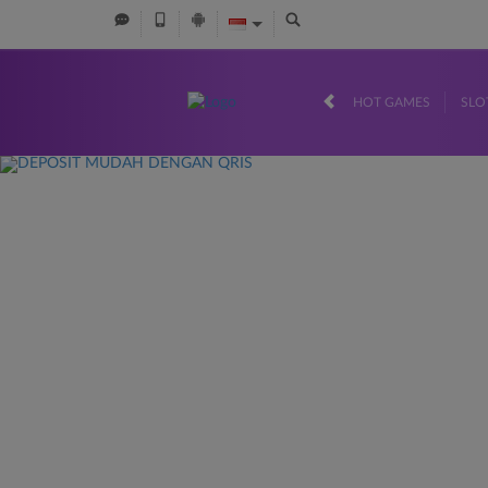
HOT GAMES
SLO