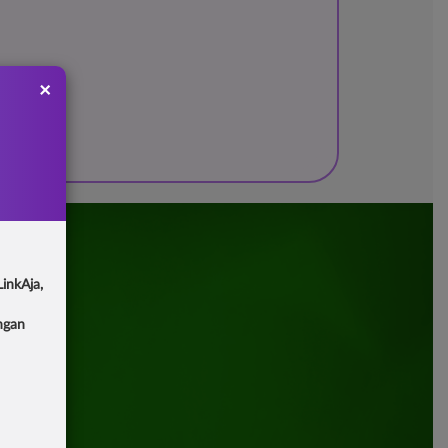
×
inkAja,
ngan
DI