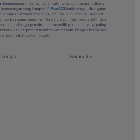
kan kemenangan maksimal. Salah satu nama yang semakin dikenal
g kemenangan yang kompetitif,
Paus123
hadir sebagai situs game
 dukungan customer service 24 jam, PAUS123 menjadi salah satu
mbarkan game yang memiliki pola stabil, fitur bonus aktif, dan
berbeda, sehingga pemain dapat memilih permainan yang paling
ng menarik dan berpotensi memberikan maxwin. Dengan keamanan
angkan sekaligus kompetitif.
ukungan
Komunitas