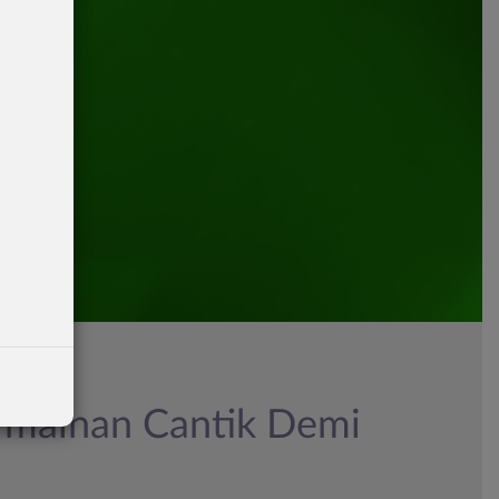
mainan Cantik Demi