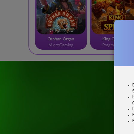
Orphan Organ
King Of Spears
MicroGaming
Pragmatic Play