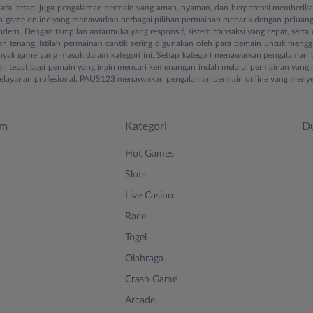
semata, tetapi juga pengalaman bermain yang aman, nyaman, dan berpotensi memberi
m game online yang menawarkan berbagai pilihan permainan menarik dengan peluan
rn. Dengan tampilan antarmuka yang responsif, sistem transaksi yang cepat, serta
n tenang, Istilah permainan cantik sering digunakan oleh para pemain untuk mengga
yak game yang masuk dalam kategori ini, Setiap kategori menawarkan pengalaman 
han tepat bagi pemain yang ingin mencari kemenangan indah melalui permainan ya
pelayanan profesional, PAUS123 menawarkan pengalaman bermain online yang menyen
rm
Kategori
D
Hot Games
Slots
Live Casino
Race
Togel
Olahraga
Crash Game
Arcade