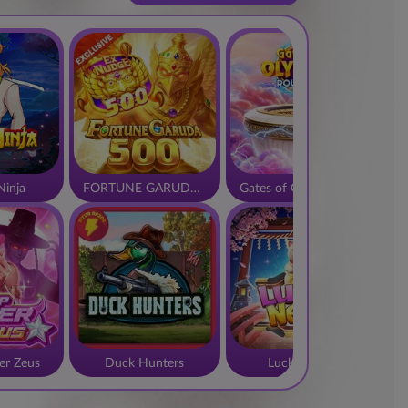
Ninja
FORTUNE GARUDA 500
Gates of Olympus Roulette
er Zeus
Duck Hunters
Lucky Neko