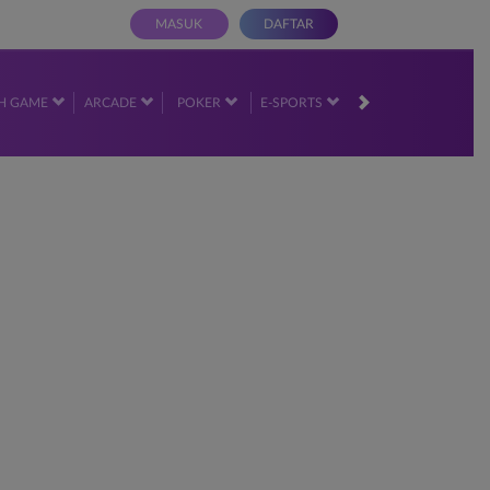
MASUK
DAFTAR
H GAME
ARCADE
POKER
E-SPORTS
SABUNG AYAM