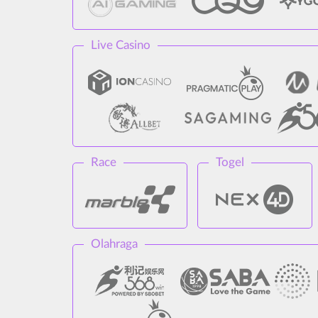
Live Casino
Race
Togel
Olahraga