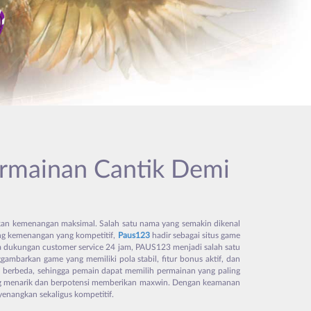
rmainan Cantik Demi
ikan kemenangan maksimal. Salah satu nama yang semakin dikenal
ng kemenangan yang kompetitif,
Paus123
hadir sebagai situs game
a dukungan customer service 24 jam, PAUS123 menjadi salah satu
ambarkan game yang memiliki pola stabil, fitur bonus aktif, dan
 berbeda, sehingga pemain dapat memilih permainan yang paling
ang menarik dan berpotensi memberikan maxwin. Dengan keamanan
nangkan sekaligus kompetitif.