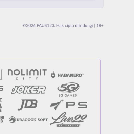
©2026 PAUS123. Hak cipta dilindungi | 18+