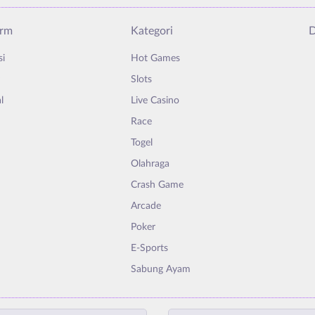
orm
Kategori
D
i
Hot Games
Slots
l
Live Casino
Race
Togel
Olahraga
Crash Game
Arcade
Poker
E-Sports
Sabung Ayam