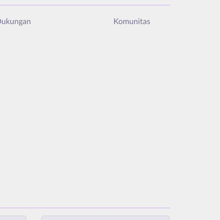
ukungan
Komunitas