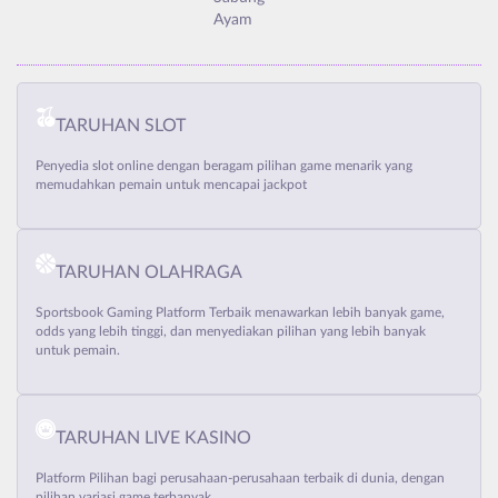
Ayam
TARUHAN SLOT
Penyedia slot online dengan beragam pilihan game menarik yang
memudahkan pemain untuk mencapai jackpot
TARUHAN OLAHRAGA
Sportsbook Gaming Platform Terbaik menawarkan lebih banyak game,
odds yang lebih tinggi, dan menyediakan pilihan yang lebih banyak
untuk pemain.
TARUHAN LIVE KASINO
Platform Pilihan bagi perusahaan-perusahaan terbaik di dunia, dengan
pilihan variasi game terbanyak