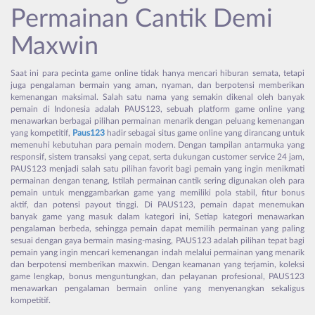
Permainan Cantik Demi
Maxwin
Saat ini para pecinta game online tidak hanya mencari hiburan semata, tetapi
juga pengalaman bermain yang aman, nyaman, dan berpotensi memberikan
kemenangan maksimal. Salah satu nama yang semakin dikenal oleh banyak
pemain di Indonesia adalah PAUS123, sebuah platform game online yang
menawarkan berbagai pilihan permainan menarik dengan peluang kemenangan
yang kompetitif,
Paus123
hadir sebagai situs game online yang dirancang untuk
memenuhi kebutuhan para pemain modern. Dengan tampilan antarmuka yang
responsif, sistem transaksi yang cepat, serta dukungan customer service 24 jam,
PAUS123 menjadi salah satu pilihan favorit bagi pemain yang ingin menikmati
permainan dengan tenang, Istilah permainan cantik sering digunakan oleh para
pemain untuk menggambarkan game yang memiliki pola stabil, fitur bonus
aktif, dan potensi payout tinggi. Di PAUS123, pemain dapat menemukan
banyak game yang masuk dalam kategori ini, Setiap kategori menawarkan
pengalaman berbeda, sehingga pemain dapat memilih permainan yang paling
sesuai dengan gaya bermain masing-masing, PAUS123 adalah pilihan tepat bagi
pemain yang ingin mencari kemenangan indah melalui permainan yang menarik
dan berpotensi memberikan maxwin. Dengan keamanan yang terjamin, koleksi
game lengkap, bonus menguntungkan, dan pelayanan profesional, PAUS123
menawarkan pengalaman bermain online yang menyenangkan sekaligus
kompetitif.