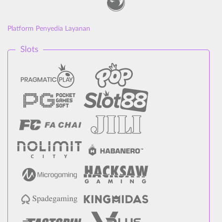
Platform Penyedia Layanan
Slots