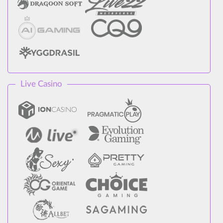
Live Casino