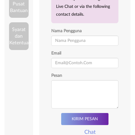
Pusat
Live Chat or via the following
Bantuan
contact details.
Syarat
Nama Pengguna
dan
Ketentuan
Email
Pesan
Chat