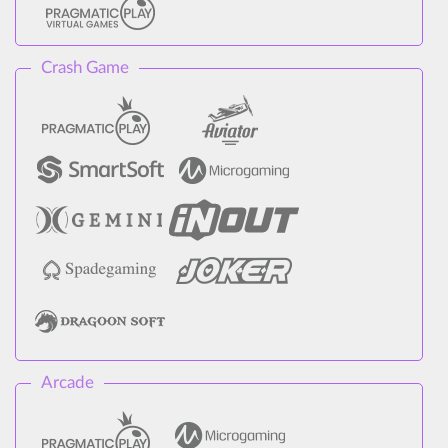
Crash Game
Arcade