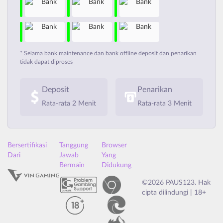
* Selama bank maintenance dan bank offline deposit dan penarikan
tidak dapat diproses
Deposit
Penarikan
Rata-rata 2 Menit
Rata-rata 3 Menit
Bersertifikasi
Tanggung
Browser
Dari
Jawab
Yang
Bermain
Didukung
©2026 PAUS123. Hak
cipta dilindungi | 18+