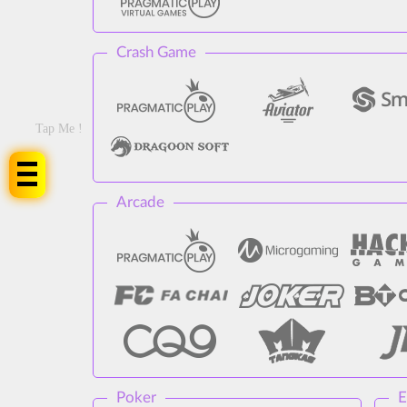
Crash Game
Tap Me !
Arcade
Poker
E