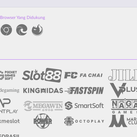
Browser Yang Didukung