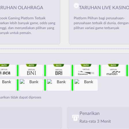
ARUHAN OLAHRAGA
TARUHAN LIVE KASIN
book Gaming Platform Terbaik
Platform Pilihan bagi perusahaan-
rkan lebih banyak game, odds yang
perusahaan terbaik di dunia, dengan
tinggi, dan menyediakan pilihan yang
pilihan variasi game terbanyak
banyak untuk pemain.
arikan tidak dapat diproses
Penarikan
Rata-rata 3 Menit