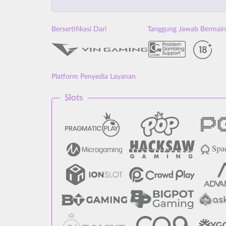
Bersertifikasi Dari
Tanggung Jawab Bermain
Platform Penyedia Layanan
Slots