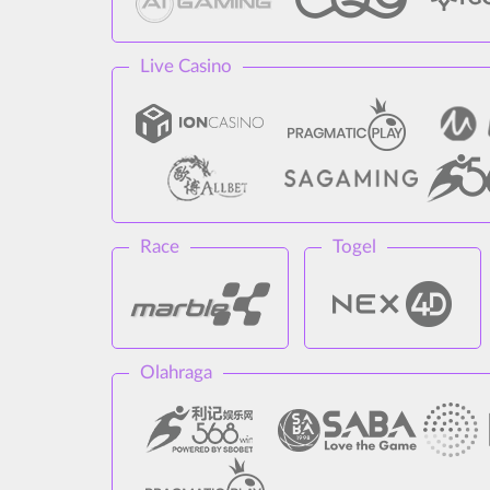
Live Casino
Race
Togel
Olahraga