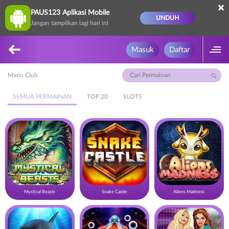
×
PAUS123 Aplikasi Mobile
UNDUH
Jangan tampilkan lagi hari ini
Masuk
Daftar
Mario Club
SEMUA PERMAINAN
TOP 20
SLOTS
Mystical Beasts
Snake Castle
Aliens Madness