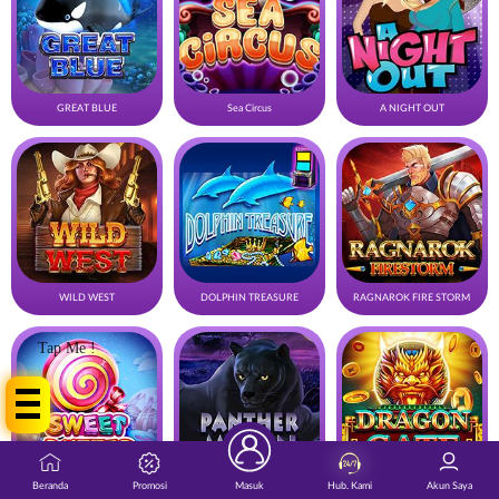
GREAT BLUE
Sea Circus
A NIGHT OUT
WILD WEST
DOLPHIN TREASURE
RAGNAROK FIRE STORM
Tap Me !
Beranda
Promosi
Masuk
Hub. Kami
Akun Saya
Sweet Buffet
PANTHER MOON
DRAGON GATE