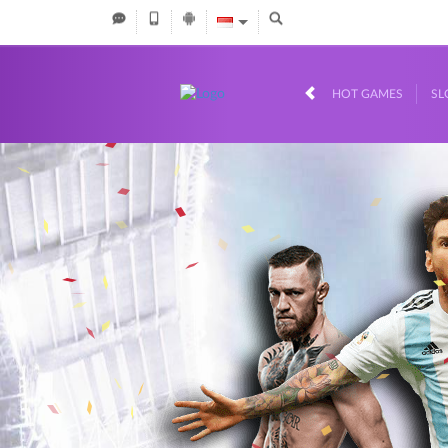
HOT GAMES
SL