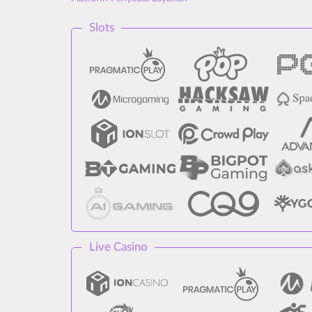
Slots
Live Casino