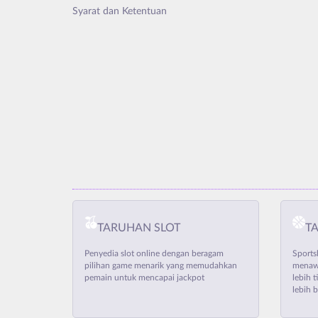
Syarat dan Ketentuan
TARUHAN SLOT
T
Penyedia slot online dengan beragam
Sports
pilihan game menarik yang memudahkan
menawa
pemain untuk mencapai jackpot
lebih 
lebih 