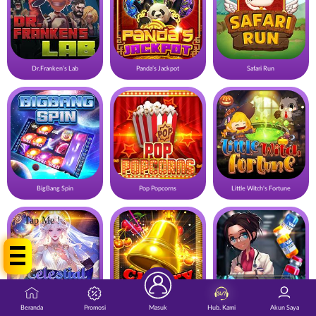
Dr.Franken’s Lab
Panda’s Jackpot
Safari Run
BigBang Spin
Pop Popcorns
Little Witch's Fortune
Tap Me !
Beranda
Promosi
Masuk
Hub. Kami
Akun Saya
Celestial Goddess
Cherry Bell
Elizabeth Lab