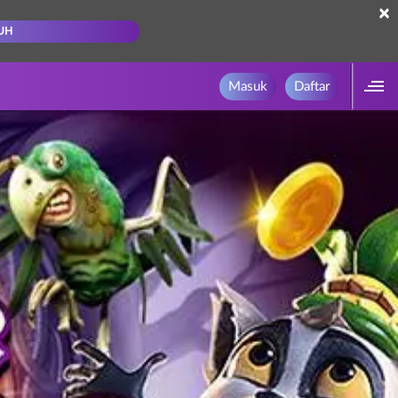
×
UH
Masuk
Daftar