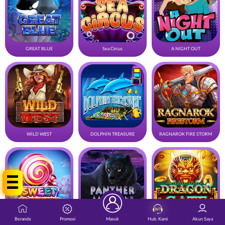
GREAT BLUE
Sea Circus
A NIGHT OUT
WILD WEST
DOLPHIN TREASURE
RAGNAROK FIRE STORM
Tap Me !
Beranda
Promosi
Masuk
Hub. Kami
Akun Saya
Sweet Buffet
PANTHER MOON
DRAGON GATE