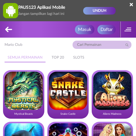
×
PAUS123 Aplikasi Mobile
UNDUH
Jangan tampilkan lagi hari ini
Masuk
Daftar
Mario Club
SEMUA PERMAINAN
TOP 20
SLOTS
Mystical Beasts
Snake Castle
Aliens Madness