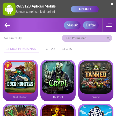
×
PAUS123 Aplikasi Mobile
UNDUH
Jangan tampilkan lagi hari ini
Masuk
Daftar
No Limit City
SEMUA PERMAINAN
TOP 20
SLOTS
Duck Hunters
The Crypt
Tanked