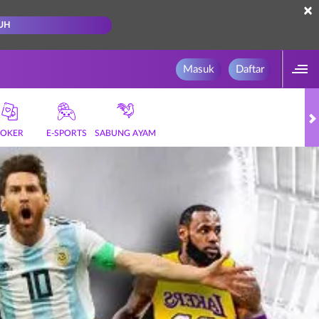
×
UH
Masuk
Daftar
POKER
E-SPORTS
SABUNG AYAM