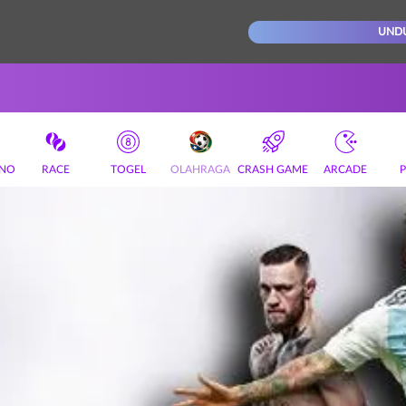
UND
INO
RACE
TOGEL
OLAHRAGA
CRASH GAME
ARCADE