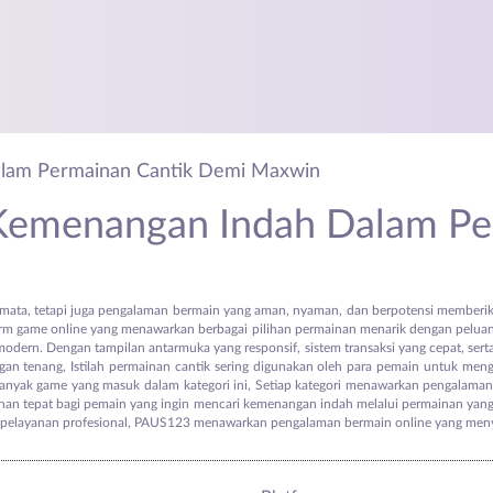
lam Permainan Cantik Demi Maxwin
emenangan Indah Dalam Pe
 semata, tetapi juga pengalaman bermain yang aman, nyaman, dan berpotensi member
orm game online yang menawarkan berbagai pilihan permainan menarik dengan pelua
dern. Dengan tampilan antarmuka yang responsif, sistem transaksi yang cepat, sert
gan tenang, Istilah permainan cantik sering digunakan oleh para pemain untuk mengg
nyak game yang masuk dalam kategori ini, Setiap kategori menawarkan pengalaman
ihan tepat bagi pemain yang ingin mencari kemenangan indah melalui permainan y
n pelayanan profesional, PAUS123 menawarkan pengalaman bermain online yang meny