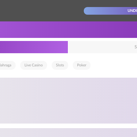
UND
S
lahraga
Live Casino
Slots
Poker