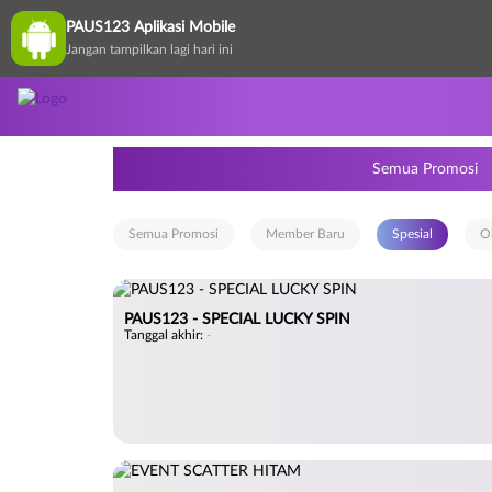
PAUS123 Aplikasi Mobile
Jangan tampilkan lagi hari ini
Semua Promosi
Semua Promosi
Member Baru
Spesial
O
PAUS123 - SPECIAL LUCKY SPIN
Tanggal akhir:
-